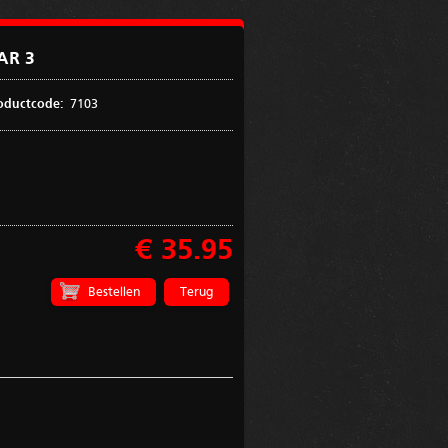
AR 3
oductcode:
7103
€ 35.95
Terug