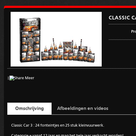
CLASSIC C
Pr
|
Meer
Omschrijving
Afbeeldingen en videos
Classic Car 3 : 24 fonteintjes en 25 stuk kleinvuurwerk.
Categorie = vanaf 12 jaar en mag het hele jaar verkocht worden!